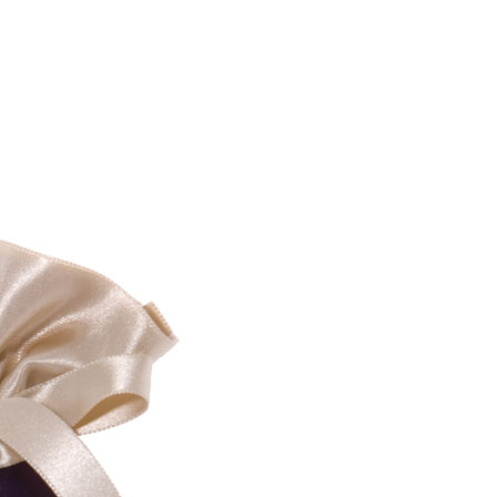
A
N
I
E
R
E
S
T
V
I
D
E
.