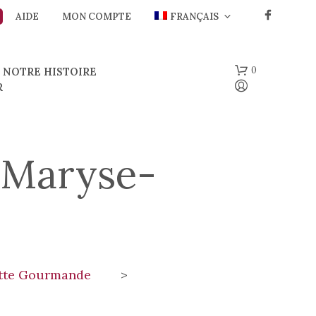
AIDE
MON COMPTE
FRANÇAIS
0
NOTRE HISTOIRE
R
-Maryse-
V
O
T
ette Gourmande
>
R
E
P