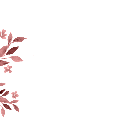
A
N
I
E
R
E
S
T
V
I
D
E
.