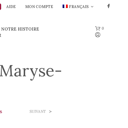
AIDE
MON COMPTE
FRANÇAIS
0
NOTRE HISTOIRE
R
-Maryse-
V
O
T
s
>
SUIVANT
R
E
P