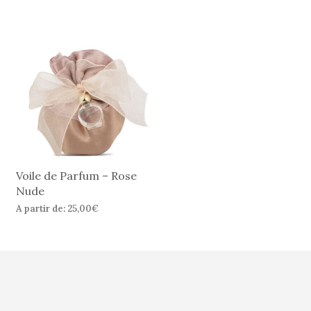
Voile de Parfum – Rose
Nude
A partir de:
25,00
€
CHOIX DES OPTIONS
Ce
produit
a
plusieurs
s.
variations.