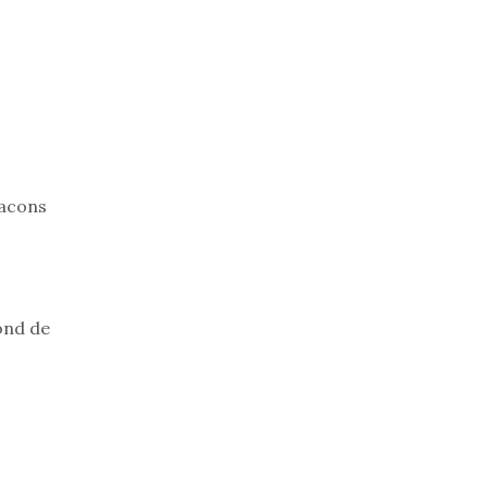
lacons
ond de