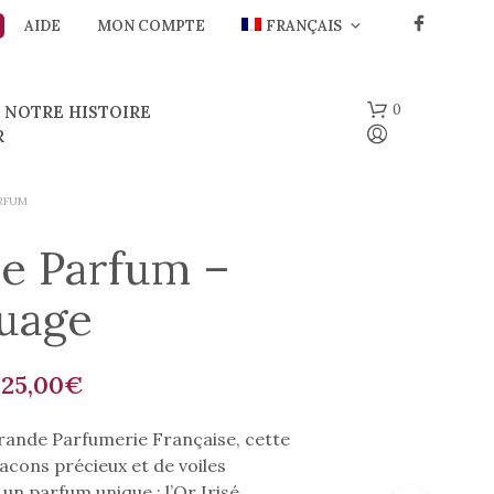
AIDE
MON COMPTE
FRANÇAIS
0
NOTRE HISTOIRE
R
ARFUM
de Parfum –
uage
V
:
25,00
€
O
T
R
ande Parfumerie Française, cette
E
lacons précieux et de voiles
P
 un parfum unique : l’Or Irisé.