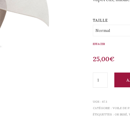
TAILLE
EFFACER
25,00
€
A
UGS :
67.1
CATÉGORIE :
VOILE DE 
ÉTIQUETTES :
OR IRISÉ
,