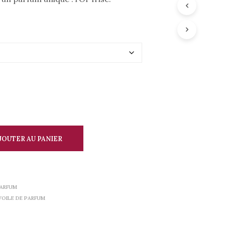
A
N
I
E
R
E
S
T
V
I
D
E
.
JOUTER AU PANIER
PARFUM
VOILE DE PARFUM