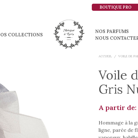
BOUTIQUE PRO
NOS PARFUMS
OS COLLECTIONS
NOUS CONTACTE
ACCUEIL
/
VOILE DE P
Voile 
Gris N
A partir de
Hommage à la gr
ligne, parée de f
vaporeux, habille