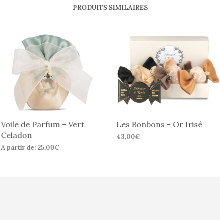
PRODUITS SIMILAIRES
Voile de Parfum – Vert
Les Bonbons – Or Irisé
Celadon
43,00
€
A partir de:
25,00
€
CHOIX DES OPTIONS
Ce
CHOIX DES OPTIONS
Ce
produit
produit
a
a
plusieurs
plusieurs
variation
variations.
Les