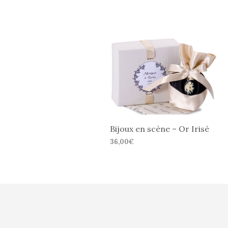
Bijoux en scène – Or Irisé
36,00
€
CHOIX DES OPTIONS
Ce
produit
a
plusieurs
variations.
Les