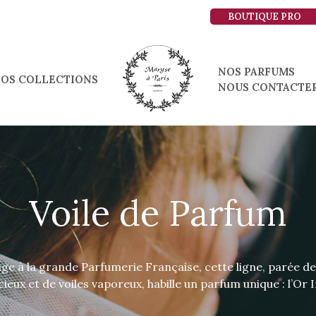
BOUTIQUE PRO
NOS PARFUMS
OS COLLECTIONS
NOUS CONTACTE
Voile de Parfum
 à la grande Parfumerie Française, cette ligne, parée de
ieux et de voiles vaporeux, habille un parfum unique : l’Or I