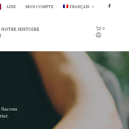
AIDE
MON COMPTE
FRANÇAIS
0
NOTRE HISTOIRE
R
V
O
 flacons
T
R
risé.
E
P