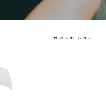
A
N
I
E
R
E
S
T
V
TRI PAR POPULARITÉ
I
D
E
.