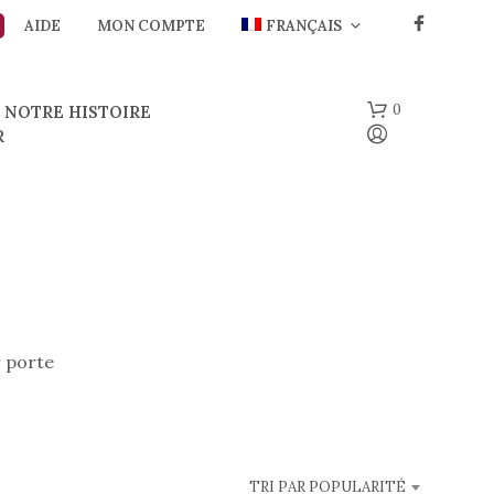
AIDE
MON COMPTE
FRANÇAIS
0
NOTRE HISTOIRE
R
r porte
V
O
T
R
E
P
TRI PAR POPULARITÉ