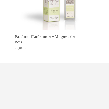
Les
options
peuvent
être
choisies
sur
Parfum d’Ambiance – Muguet des
la
Bois
page
29,00
€
du
AJOUTER AU PANIER
produit