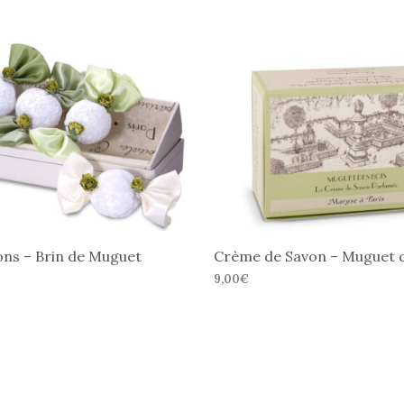
ns – Brin de Muguet
Crème de Savon – Muguet d
9,00
€
 OPTIONS
AJOUTER AU PANIER
Ce
produit
a
plusieurs
variations.