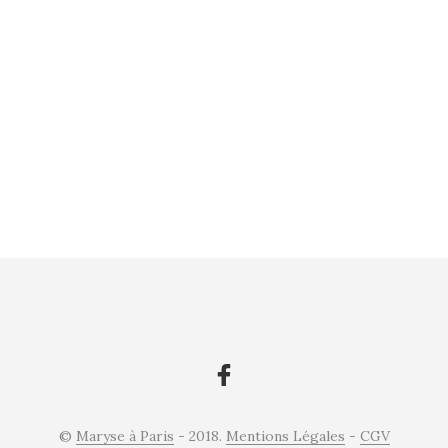
Les
options
peuvent
être
choisies
sur
la
page
du
produit
©
Maryse à Paris
- 2018.
Mentions Légales
-
CGV