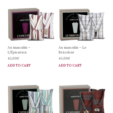
multiple
variants.
The
options
may
be
chosen
on
the
Au masculin –
Au masculin – Le
L’Épicurien
Bricoleur
product
page
45,00
€
45,00
€
ADD TO CART
ADD TO CART