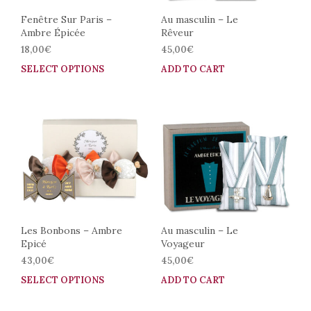
Fenêtre Sur Paris –
Au masculin – Le
Ambre Épicée
Rêveur
18,00
€
45,00
€
SELECT OPTIONS
This
ADD TO CART
product
has
multiple
variants.
The
options
may
be
chosen
on
the
Les Bonbons – Ambre
Au masculin – Le
Epicé
Voyageur
product
page
43,00
€
45,00
€
SELECT OPTIONS
This
ADD TO CART
product
has